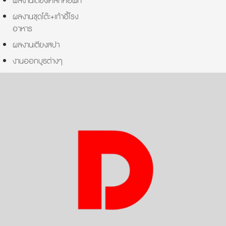
ผลงานเตียงเหล็กหอพัก
ผลงานชุดโต๊ะ+เก้าอี้โรง
อาหาร
ผลงานเตียงสปา
งานออกบูธต่างๆ