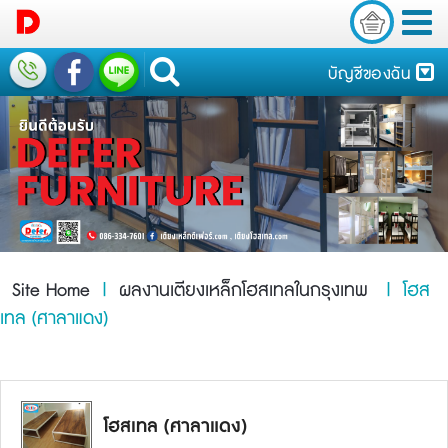
บัญชีของฉัน
Site Home
|
ผลงานเตียงเหล็กโฮสเทลในกรุงเทพ
| โฮส
เทล (ศาลาแดง)
โฮสเทล (ศาลาแดง)