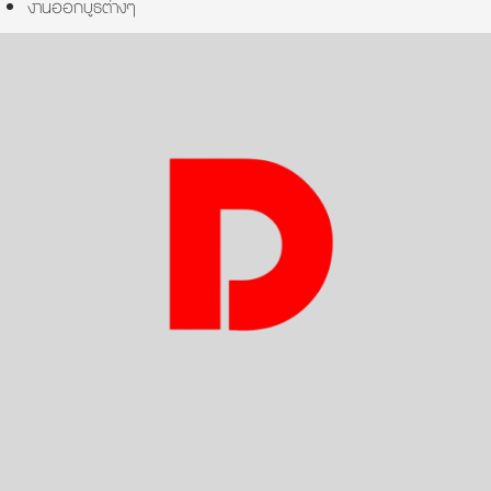
งานออกบูธต่างๆ