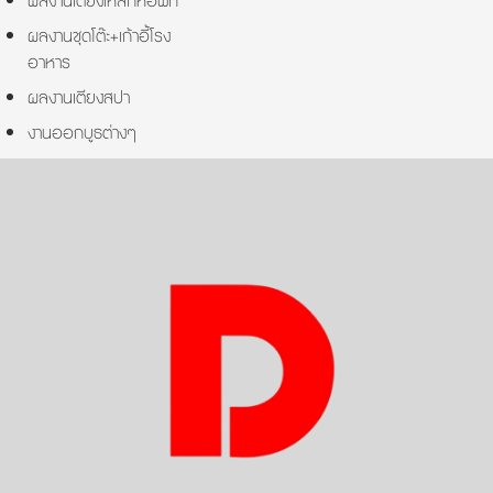
ผลงานเตียงเหล็กหอพัก
ผลงานชุดโต๊ะ+เก้าอี้โรง
อาหาร
ผลงานเตียงสปา
งานออกบูธต่างๆ