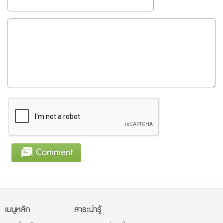
เมนูหลัก
สาระน่ารู้