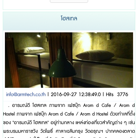
เหมาะสมกับคนที่นอนกรน 4.หมอนยางพาราDeferมีความยืดหยุ่นและหนา
แน่นสูง สามารถรองรับต่อแรงกดทับได้ดีทุกสภาพน้ำหนัก และสามารถ
โฮสเทล
รองรับได้ทุกสรีระร่...
info@armtech.co.th
| 2016-09-27 12:38:49.0 | Hits 3776
. อารมณ์ดี โฮสเทล ภาพจาก เฟซบุ๊ก Arom d Cafe / Arom d
Hostel ภาพจาก เฟซบุ๊ก Arom d Cafe / Arom d Hostel ด้วยทำเลที่ตั้ง
ของ "อารมณ์ดี โฮสเทล" อยู่ท่ามกลาง แหล่งท่องเที่ยวสำคัญต่าง ๆ เช่น
พระบรมมหาราชวัง วัดโพธิ์ ศาลาเฉลิมกรุง วัดอรุณฯ ปากคลองตลาด