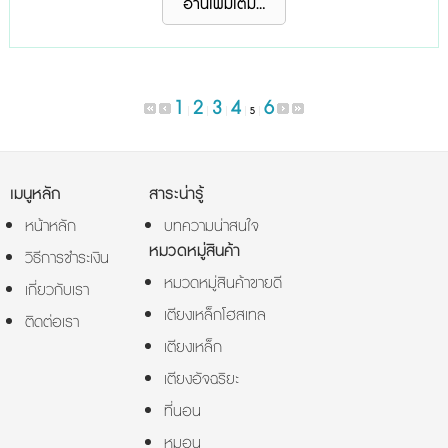
อ่านเพิ่มเติม...
ตกแต่งห้องนอนเล็ก ๆ ให้น่าอยู่ก็คือ มีที่เก็บของไว้ซ่อนของกระจุกกระจิก
ให้พ้นสายตาและที่สำคัญจะต้องไม่กินพื้นที่ในห้...
1
2
3
4
6
|
|
|
|
|
5
เมนูหลัก
สาระน่ารู้
หน้าหลัก
บทความน่าสนใจ
หมวดหมู่สินค้า
วิธีการชำระเงิน
หมวดหมู่สินค้าขายดี
เกี่ยวกับเรา
เตียงเหล็กโฮสเทล
ติดต่อเรา
เตียงเหล็ก
เตียงอัจฉริยะ
ที่นอน
หมอน