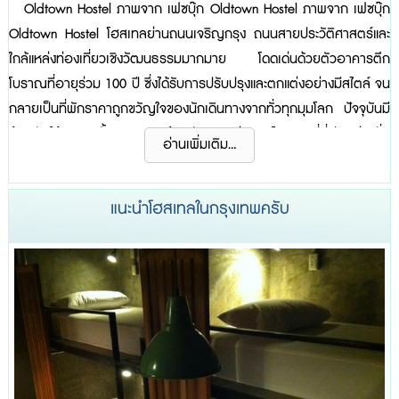
Oldtown Hostel ภาพจาก เฟซบุ๊ก Oldtown Hostel ภาพจาก เฟซบุ๊ก
Oldtown Hostel โฮสเทลย่านถนนเจริญกรุง ถนนสายประวัติศาสตร์และ
ใกล้แหล่งท่องเที่ยวเชิงวัฒนธรรมมากมาย โดดเด่นด้วยตัวอาคารตึก
โบราณที่อายุร่วม 100 ปี ซึ่งได้รับการปรับปรุงและตกแต่งอย่างมีสไตล์ จน
กลายเป็นที่พักราคาถูกขวัญใจของนักเดินทางจากทั่วทุกมุมโลก ปัจจุบันมี
ห้องพักให้บริการทั้งหมด 22 ห้องพัก จุดเด่นของโฮสเทลที่นี่อีกอย่างนั่น
อ่านเพิ่มเติม...
คือการบริการ โดยจะคำนึงถึงความสบายใจและความปลอดภัยของลูกค้า
เป็นสำคัญ จึงไม่น่าแปลกใจเลยว่าทำไมโฮสเทลแห่งนี้ถึงได้รั...
แนะนำโฮสเทลในกรุงเทพครับ