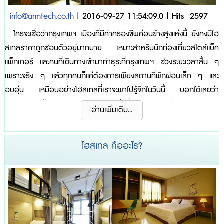
info@armtech.co.th
| 2016-09-27 11:54:09.0 | Hits 2597
ใครจะเชื่อว่ากรุงเทพฯ เมืองที่มีค่าครองชีพค่อนข้างสูงแห่งนี้ ยังคงมีโฮ
สเทลราคาถูกซ่อนตัวอยู่มากมาย เหมาะสำหรับนักท่องเที่ยวสไตล์แบ็ค
แพ็กเกอร์ และคนที่เดินทางเข้ามาทำธุระที่กรุงเทพฯ ช่วงระยะเวลาสั้น ๆ
เพราะจริง ๆ แล้วทุกคนก็แค่ต้องการเพียงสถานที่พักผ่อนเล็ก ๆ และ
อบอุ่น เหมือนอย่างโฮสเทลที่เราจะพาไปรู้จักในวันนี้ บอกได้เลยว่า
บรรยากาศไม่ธรรมดา สวย เริด และเก๋ ที่สำคัญราคาไม่แพง ! 1. Here
อ่านเพิ่มเติม...
Hostel ภาพจาก herehostel.com ภาพจาก herehostel.com โฮสเทลที่ตั้ง
อยู่ใจกลางกรุงเทพฯ เส้นถนนราชดำเนิน ทางด้านหลังอ...
โฮสเทล คืออะไร?